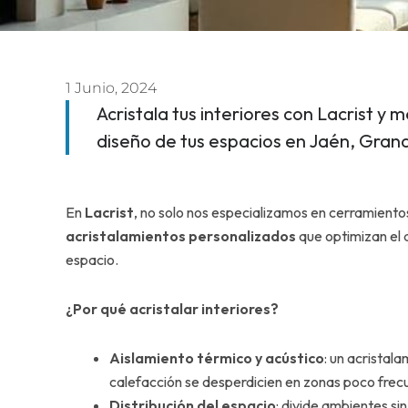
1 Junio, 2024
Acristala tus interiores con Lacrist y me
diseño de tus espacios en Jaén, Gran
En
Lacrist
, no solo nos especializamos en cerramient
acristalamientos personalizados
que optimizan el 
espacio.
¿Por qué acristalar interiores?
Aislamiento térmico y acústico
: un acristala
calefacción se desperdicien en zonas poco frec
Distribución del espacio
: divide ambientes sin