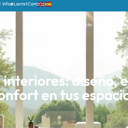
Info@lacrist.com
¿N
cios
Reformas
Blog
Contacto
64
 interiores: diseño, e
onfort en tus espaci