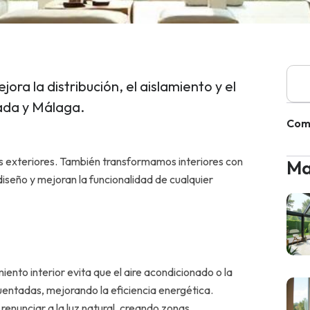
Busc
jora la distribución, el aislamiento y el
ada y Málaga.
Comp
os exteriores. También transformamos interiores con
Ma
diseño y mejoran la funcionalidad de cualquier
miento interior evita que el aire acondicionado o la
uentadas, mejorando la eficiencia energética.
 renunciar a la luz natural, creando zonas